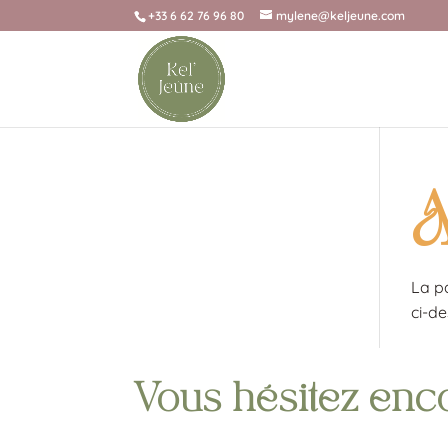
+33 6 62 76 96 80
mylene@keljeune.com
A
La p
ci-de
Vous hésitez enc