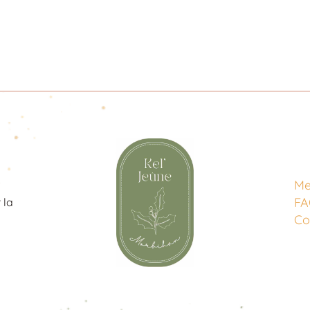
Me
F
 la
Co