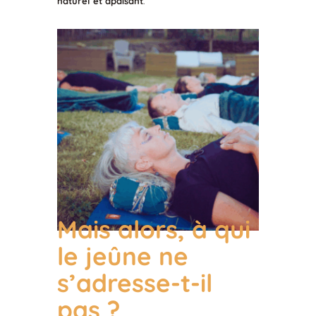
naturel et apaisant
.
Mais alors, à qui
le jeûne ne
s’adresse-t-il
pas ?