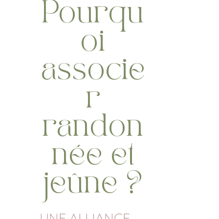
Pourqu
oi
associe
r
randon
née et
jeûne ?
UNE ALLIANCE